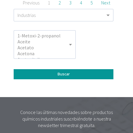
Previous
1
2
3
4
5
Next
Conoce las últimas novedades sobre productos
químicos industriales suscribiéndote a nuestra
newsletter trimestral gratuita.