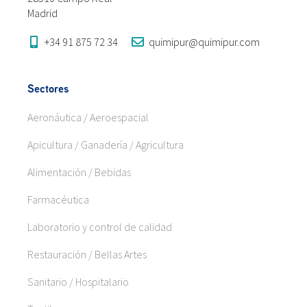
Madrid
+34 91 875 72 34
quimipur@quimipur.com
Sectores
Aeronáutica / Aeroespacial
Apicultura / Ganadería / Agricultura
Alimentación / Bebidas
Farmacéutica
Laboratorio y control de calidad
Restauración / Bellas Artes
Sanitario / Hospitalario