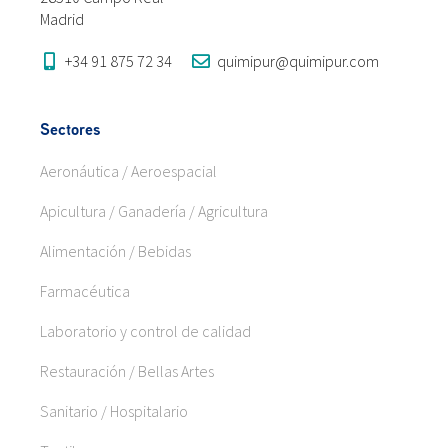
Madrid
+34 91 875 72 34
quimipur@quimipur.com
Sectores
Aeronáutica / Aeroespacial
Apicultura / Ganadería / Agricultura
Alimentación / Bebidas
Farmacéutica
Laboratorio y control de calidad
Restauración / Bellas Artes
Sanitario / Hospitalario