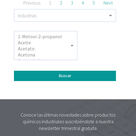
Previous
1
2
3
4
5
Next
Conoce las últimas novedades sobre productos
químicos industriales suscribiéndote a nuestra
newsletter trimestral gratuita.