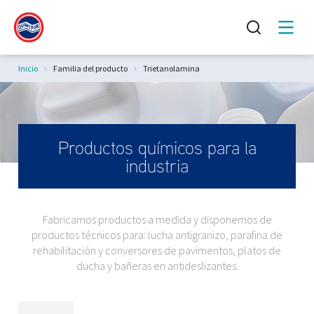
Estás aquí:
Inicio
Familia del producto
Trietanolamina
Productos químicos para la
industria
Fabricamos productos a medida y disponemos de
productos técnicos para: lucha antigranizo, parafina de
rehabilitación y conversores de pavimentos, platos de
ducha y bañeras en antideslizantes.