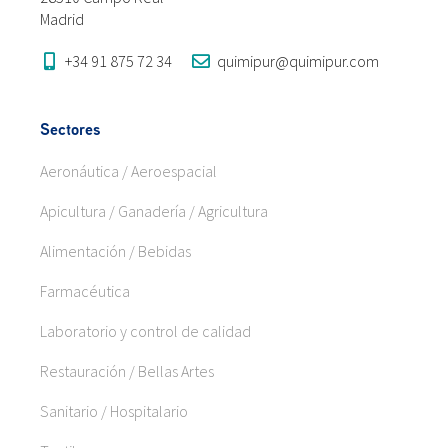
Madrid
+34 91 875 72 34
quimipur@quimipur.com
Sectores
Aeronáutica / Aeroespacial
Apicultura / Ganadería / Agricultura
Alimentación / Bebidas
Farmacéutica
Laboratorio y control de calidad
Restauración / Bellas Artes
Sanitario / Hospitalario