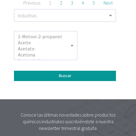
Previous
1
2
3
4
5
Next
Conoce las últimas novedades sobre productos
químicos industriales suscribiéndote a nuestra
newsletter trimestral gratuita.