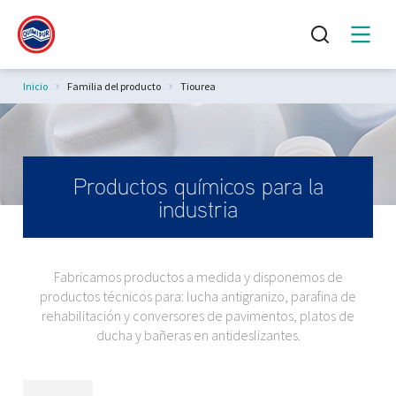
Estás aquí:
Inicio
Familia del producto
Tiourea
Productos químicos para la
industria
Fabricamos productos a medida y disponemos de
productos técnicos para: lucha antigranizo, parafina de
rehabilitación y conversores de pavimentos, platos de
ducha y bañeras en antideslizantes.