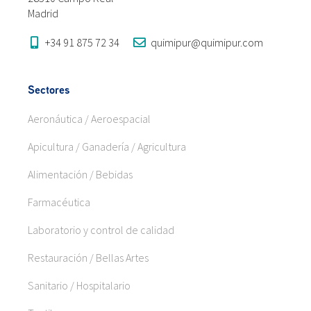
Madrid
+34 91 875 72 34
quimipur@quimipur.com
Sectores
Aeronáutica / Aeroespacial
Apicultura / Ganadería / Agricultura
Alimentación / Bebidas
Farmacéutica
Laboratorio y control de calidad
Restauración / Bellas Artes
Sanitario / Hospitalario