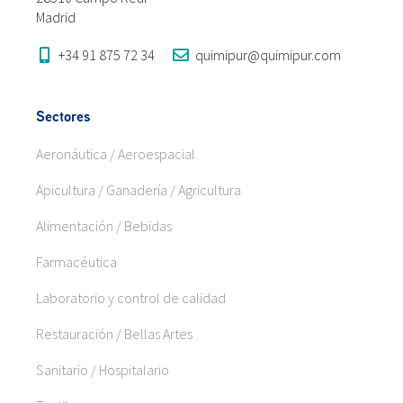
Madrid
+34 91 875 72 34
quimipur@quimipur.com
Sectores
Aeronáutica / Aeroespacial
Apicultura / Ganadería / Agricultura
Alimentación / Bebidas
Farmacéutica
Laboratorio y control de calidad
Restauración / Bellas Artes
Sanitario / Hospitalario