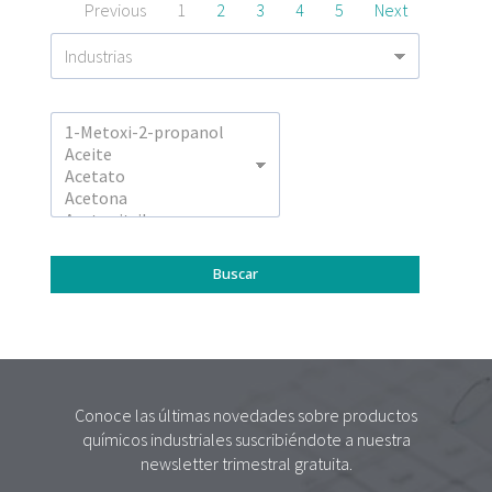
Previous
1
2
3
4
5
Next
Conoce las últimas novedades sobre productos
químicos industriales suscribiéndote a nuestra
newsletter trimestral gratuita.