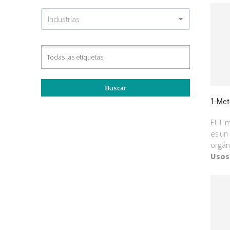
1-Met
El 1-
es un
orgán
Usos