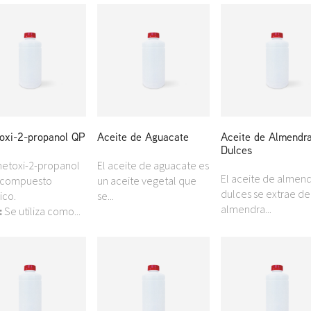
oxi-2-propanol QP
Aceite de Aguacate
Aceite de Almendr
Dulces
metoxi-2-propanol
El aceite de aguacate es
El aceite de almen
 compuesto
un aceite vegetal que
dulces se extrae de
ico.
se...
almendra...
:
Se utiliza como...