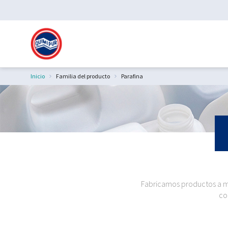
Inicio
Familia del producto
Parafina
Estás aquí:
Fabricamos productos a me
co