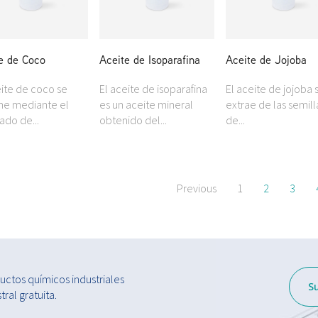
e de Coco
Aceite de Isoparafina
Aceite de Jojoba
eite de coco se
El aceite de isoparafina
El aceite de jojoba 
ne mediante el
es un aceite mineral
extrae de las semill
ado de...
obtenido del...
de...
Previous
1
2
3
ctos químicos industriales
S
ral gratuita.