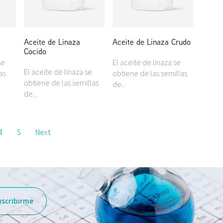
Aceite de Linaza
Aceite de Linaza Crudo
Cocido
se
El aceite de linaza se
El aceite de linaza se
as
obtiene de las semillas
obtiene de las semillas
de...
de...
4
5
Next
uscribirme