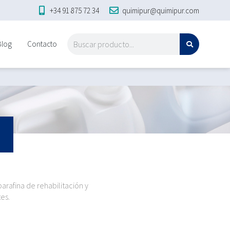
+34 91 875 72 34
quimipur@quimipur.com
Blog
Contacto
rafina de rehabilitación y
es.