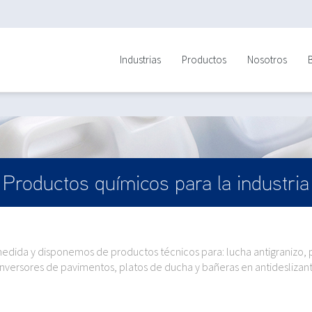
Industrias
Productos
Nosotros
Productos químicos para la industria
dida y disponemos de productos técnicos para: lucha antigranizo, pa
nversores de pavimentos, platos de ducha y bañeras en antideslizant