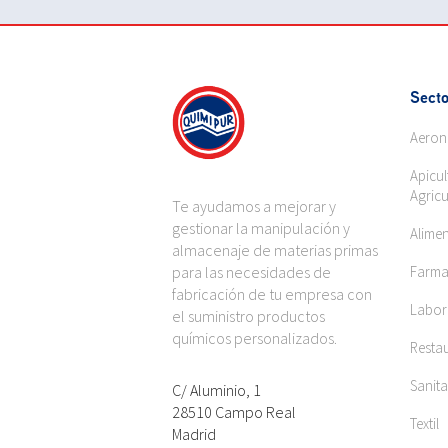
Secto
Aeron
Apicul
Agricu
Te ayudamos a mejorar y
gestionar la manipulación y
Alime
almacenaje de materias primas
para las necesidades de
Farma
fabricación de tu empresa con
Labora
el suministro productos
químicos personalizados.
Restau
Sanita
C/ Aluminio, 1
28510 Campo Real
Textil
Madrid