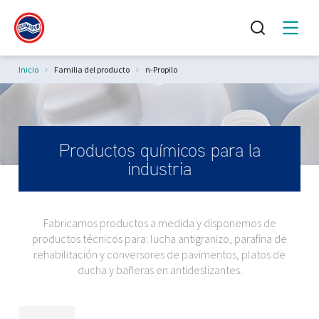
Estás aquí:
Inicio
Familia del producto
n-Propilo
Productos químicos para la
industria
Fabricamos productos a medida y disponemos de
productos técnicos para: lucha antigranizo, parafina de
rehabilitación y conversores de pavimentos, platos de
ducha y bañeras en antideslizantes.