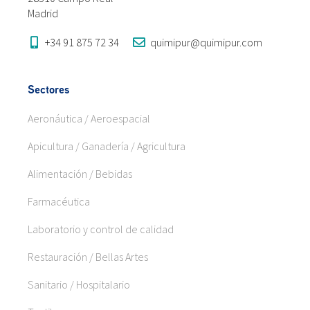
Madrid
+34 91 875 72 34
quimipur@quimipur.com
Sectores
Aeronáutica / Aeroespacial
Apicultura / Ganadería / Agricultura
Alimentación / Bebidas
Farmacéutica
Laboratorio y control de calidad
Restauración / Bellas Artes
Sanitario / Hospitalario