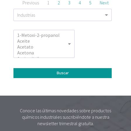
Previous
1
2
3
4
5
Next
Conoce las últimas novedades sobre productos
químicos industriales suscribiéndote a nuestra
newsletter trimestral gratuita.