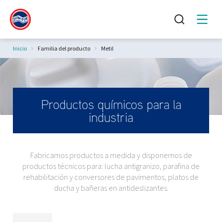
Estás aquí:
Inicio
Familia del producto
Metil
Productos químicos para la
industria
Fabricamos productos a medida y disponemos de
productos técnicos para: lucha antigranizo, parafina de
rehabilitación y conversores de pavimentos, platos de
ducha y bañeras en antideslizantes.