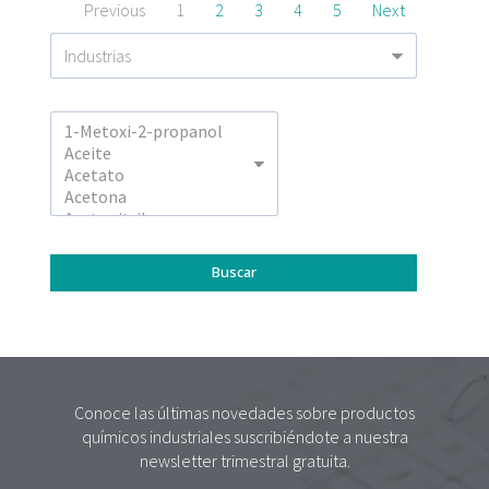
Previous
1
2
3
4
5
Next
Conoce las últimas novedades sobre productos
químicos industriales suscribiéndote a nuestra
newsletter trimestral gratuita.