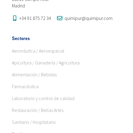
Madrid
+34 91 875 72 34
quimipur@quimipur.com
Sectores
Aeronáutica / Aeroespacial
Apicultura / Ganadería / Agricultura
Alimentación / Bebidas
Farmacéutica
Laboratorio y control de calidad
Restauración / Bellas Artes
Sanitario / Hospitalario