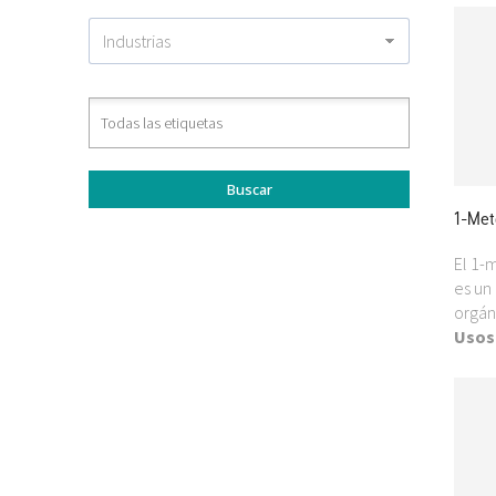
1-Met
El 1-
es un
orgán
Usos