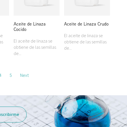
Aceite de Linaza
Aceite de Linaza Crudo
Cocido
se
El aceite de linaza se
El aceite de linaza se
as
obtiene de las semillas
obtiene de las semillas
de...
de...
4
5
Next
uscribirme