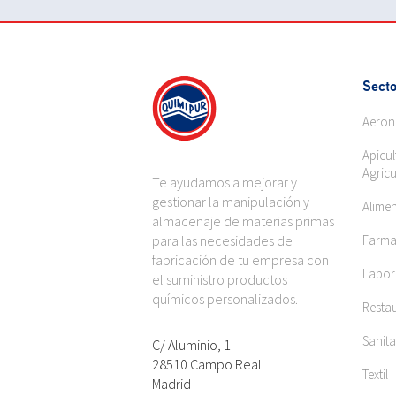
Secto
Aeron
Apicul
Agricu
Te ayudamos a mejorar y
gestionar la manipulación y
Alime
almacenaje de materias primas
para las necesidades de
Farma
fabricación de tu empresa con
Labora
el suministro productos
químicos personalizados.
Restau
Sanita
C/ Aluminio, 1
28510 Campo Real
Textil
Madrid