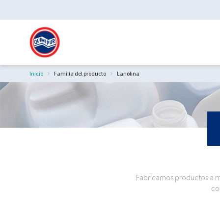
Inicio
Familia del producto
Lanolina
Estás aquí:
Fabricamos productos a me
co