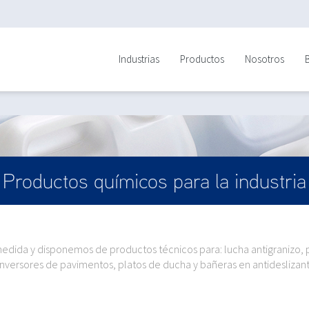
Industrias
Productos
Nosotros
Productos químicos para la industria
dida y disponemos de productos técnicos para: lucha antigranizo, pa
nversores de pavimentos, platos de ducha y bañeras en antideslizant