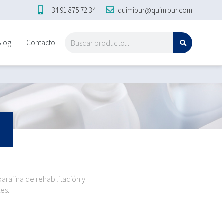
+34 91 875 72 34
quimipur@quimipur.com
Blog
Contacto
rafina de rehabilitación y
es.