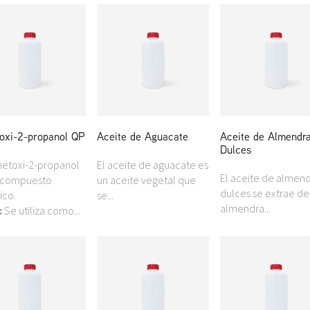
oxi-2-propanol QP
Aceite de Aguacate
Aceite de Almendr
Dulces
metoxi-2-propanol
El aceite de aguacate es
El aceite de almen
 compuesto
un aceite vegetal que
dulces se extrae de
ico.
se...
almendra...
:
Se utiliza como...