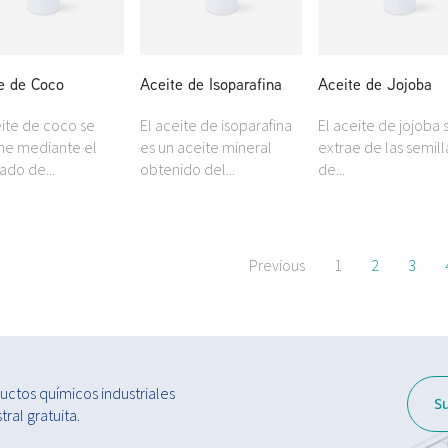
e de Coco
Aceite de Isoparafina
Aceite de Jojoba
eite de coco se
El aceite de isoparafina
El aceite de jojoba 
ne mediante el
es un aceite mineral
extrae de las semill
ado de...
obtenido del...
de...
Previous
1
2
3
ctos químicos industriales
S
ral gratuita.