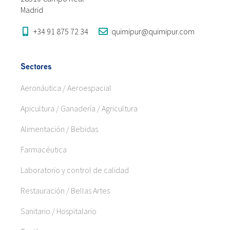
Madrid
+34 91 875 72 34
quimipur@quimipur.com
Sectores
Aeronáutica / Aeroespacial
Apicultura / Ganadería / Agricultura
Alimentación / Bebidas
Farmacéutica
Laboratorio y control de calidad
Restauración / Bellas Artes
Sanitario / Hospitalario