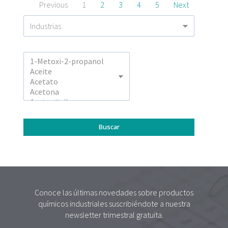
Previous
1
2
3
4
5
Next
Conoce las últimas novedades sobre productos
químicos industriales suscribiéndote a nuestra
newsletter trimestral gratuita.