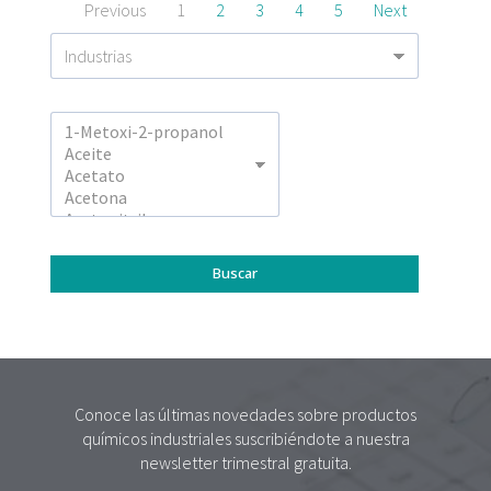
Previous
1
2
3
4
5
Next
Conoce las últimas novedades sobre productos
químicos industriales suscribiéndote a nuestra
newsletter trimestral gratuita.