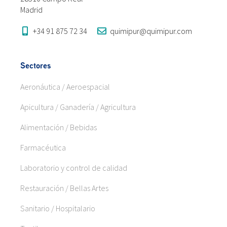
Madrid
+34 91 875 72 34
quimipur@quimipur.com
Sectores
Aeronáutica / Aeroespacial
Apicultura / Ganadería / Agricultura
Alimentación / Bebidas
Farmacéutica
Laboratorio y control de calidad
Restauración / Bellas Artes
Sanitario / Hospitalario