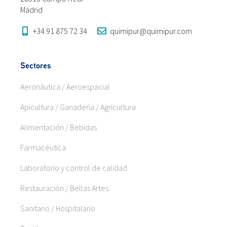
Madrid
+34 91 875 72 34
quimipur@quimipur.com
Sectores
Aeronáutica / Aeroespacial
Apicultura / Ganadería / Agricultura
Alimentación / Bebidas
Farmacéutica
Laboratorio y control de calidad
Restauración / Bellas Artes
Sanitario / Hospitalario