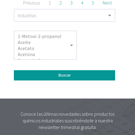
Previous
1
2
3
4
5
Next
Conoce las últimas novedades sobre productos
químicos industriales suscribiéndote a nuestra
newsletter trimestral gratuita.