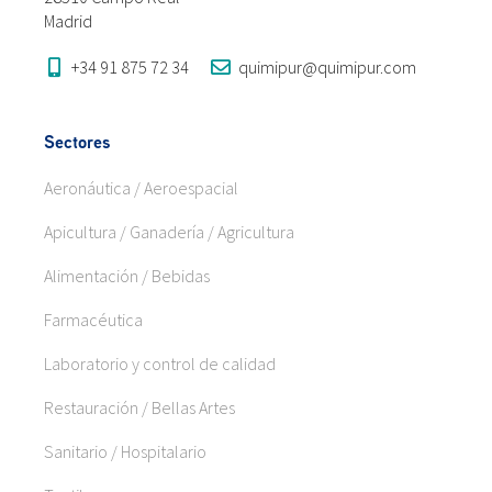
Madrid
+34 91 875 72 34
quimipur@quimipur.com
Sectores
Aeronáutica / Aeroespacial
Apicultura / Ganadería / Agricultura
Alimentación / Bebidas
Farmacéutica
Laboratorio y control de calidad
Restauración / Bellas Artes
Sanitario / Hospitalario