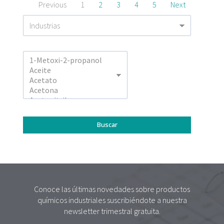
Previous
1
2
3
4
5
Next
Conoce las últimas novedades sobre productos
químicos industriales suscribiéndote a nuestra
newsletter trimestral gratuita.