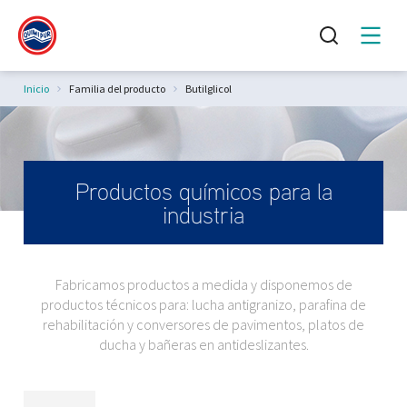
Estás aquí:
Inicio
Familia del producto
Butilglicol
Productos químicos para la
industria
Fabricamos productos a medida y disponemos de
productos técnicos para: lucha antigranizo, parafina de
rehabilitación y conversores de pavimentos, platos de
ducha y bañeras en antideslizantes.