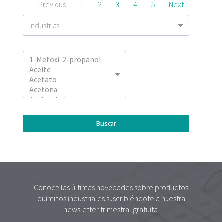
Previous
1
2
3
4
5
Next
Conoce las últimas novedades sobre productos
químicos industriales suscribiéndote a nuestra
newsletter trimestral gratuita.