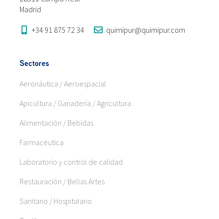
Madrid
+34 91 875 72 34
quimipur@quimipur.com
Sectores
Aeronáutica / Aeroespacial
Apicultura / Ganadería / Agricultura
Alimentación / Bebidas
Farmacéutica
Laboratorio y control de calidad
Restauración / Bellas Artes
Sanitario / Hospitalario