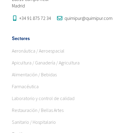
Madrid
+34 91 875 72 34
quimipur@quimipur.com
Sectores
Aeronáutica / Aeroespacial
Apicultura / Ganadería / Agricultura
Alimentación / Bebidas
Farmacéutica
Laboratorio y control de calidad
Restauración / Bellas Artes
Sanitario / Hospitalario