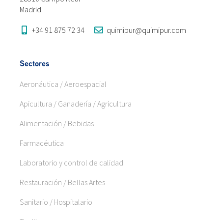
Madrid
+34 91 875 72 34
quimipur@quimipur.com
Sectores
Aeronáutica / Aeroespacial
Apicultura / Ganadería / Agricultura
Alimentación / Bebidas
Farmacéutica
Laboratorio y control de calidad
Restauración / Bellas Artes
Sanitario / Hospitalario