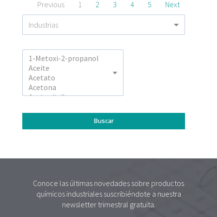
Previous
1
2
3
4
5
Next
Conoce las últimas novedades sobre productos
químicos industriales suscribiéndote a nuestra
newsletter trimestral gratuita.