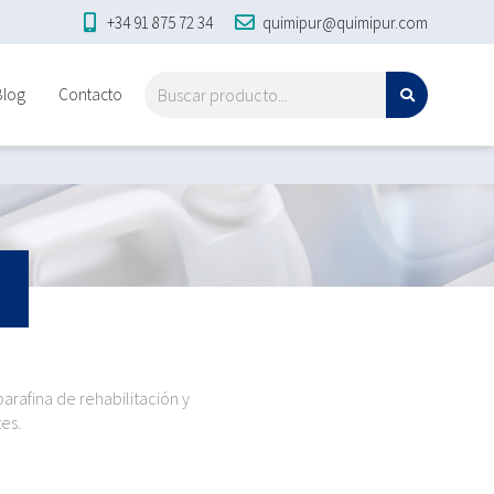
+34 91 875 72 34
quimipur@quimipur.com
Blog
Contacto
rafina de rehabilitación y
es.