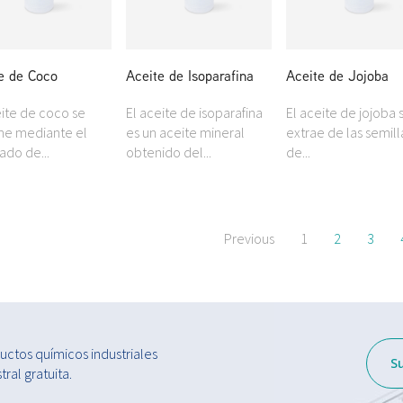
e de Coco
Aceite de Isoparafina
Aceite de Jojoba
eite de coco se
El aceite de isoparafina
El aceite de jojoba 
ne mediante el
es un aceite mineral
extrae de las semill
ado de...
obtenido del...
de...
Previous
1
2
3
ctos químicos industriales
S
ral gratuita.