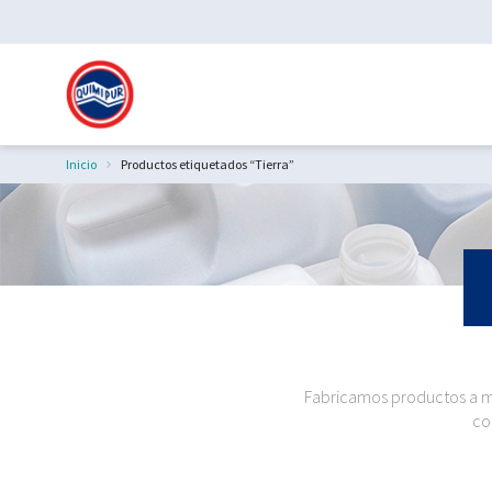
Inicio
Productos etiquetados “Tierra”
Estás aquí:
Fabricamos productos a me
co