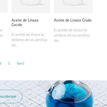
Aceite de Linaza
Aceite de Linaza Crudo
Cocido
se
El aceite de linaza se
El aceite de linaza se
as
obtiene de las semillas
obtiene de las semillas
de...
de...
4
5
Next
uscribirme