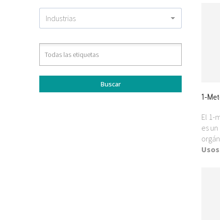
1-Met
El 1-
es un
orgán
Usos