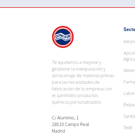
Secto
Aeron
Apicul
Agricu
Te ayudamos a mejorar y
gestionar la manipulación y
Alime
almacenaje de materias primas
para las necesidades de
Farma
fabricación de tu empresa con
Labora
el suministro productos
químicos personalizados.
Restau
Sanita
C/ Aluminio, 1
28510 Campo Real
Textil
Madrid