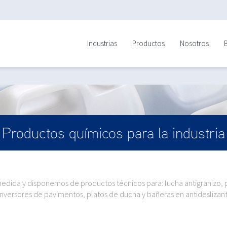
Industrias
Productos
Nosotros
Productos químicos para la industria
dida y disponemos de productos técnicos para: lucha antigranizo, pa
nversores de pavimentos, platos de ducha y bañeras en antideslizant