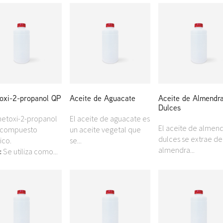
oxi-2-propanol QP
Aceite de Aguacate
Aceite de Almendr
Dulces
metoxi-2-propanol
El aceite de aguacate es
El aceite de almen
 compuesto
un aceite vegetal que
dulces se extrae de
ico.
se...
almendra...
:
Se utiliza como...