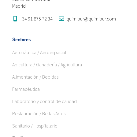
Madrid
+34 91 875 72 34
quimipur@quimipur.com
Sectores
Aeronáutica / Aeroespacial
Apicultura / Ganadería / Agricultura
Alimentación / Bebidas
Farmacéutica
Laboratorio y control de calidad
Restauración / Bellas Artes
Sanitario / Hospitalario