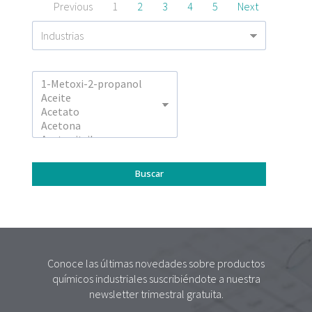
Previous
1
2
3
4
5
Next
Conoce las últimas novedades sobre productos
químicos industriales suscribiéndote a nuestra
newsletter trimestral gratuita.