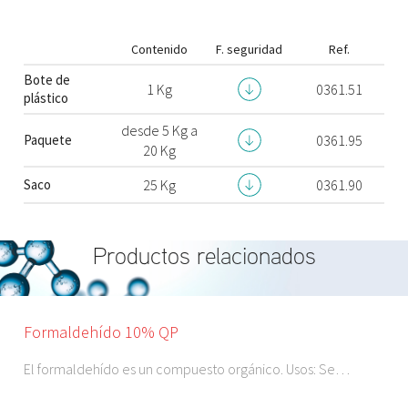
Contenido
F. seguridad
Ref.
Bote de
1 Kg
0361.51
plástico
desde 5 Kg a
Paquete
0361.95
20 Kg
Saco
25 Kg
0361.90
Productos relacionados
Formaldehído 10% QP
El formaldehído es un compuesto orgánico. Usos: Se…