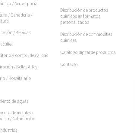
áutica / Aeroespacial
Distribución de productos
tura / Ganadería /
químicos en formatos
ltura
personalizados
ntación / Bebidas
Distribución de commodities
químicas
céutica
Catálogo digital de productos
torio y control de calidad
Contacto
ración / Bellas Artes
rio / Hospitalario
miento de aguas
iento de metales /
rónica / Automoción
industrias