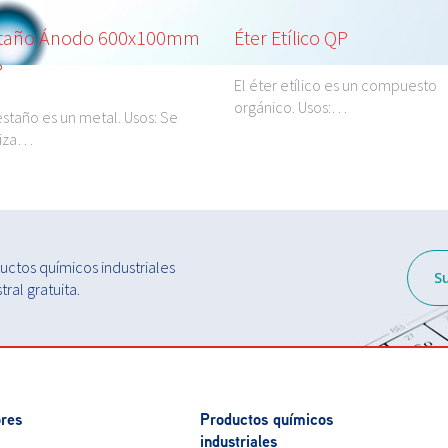
taño Ánodo 600x100mm
Éter Etílico QP
P
El éter etílico es un compuesto
orgánico. Usos:…
estaño es un metal. Usos: Se
liza…
ctos químicos industriales
S
ral gratuita.
res
Productos químicos
industriales