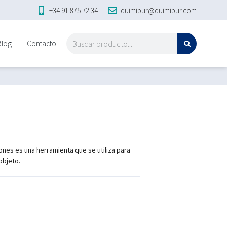
+34 91 875 72 34
quimipur@quimipur.com
Blog
Contacto
nes es una herramienta que se utiliza para
objeto.