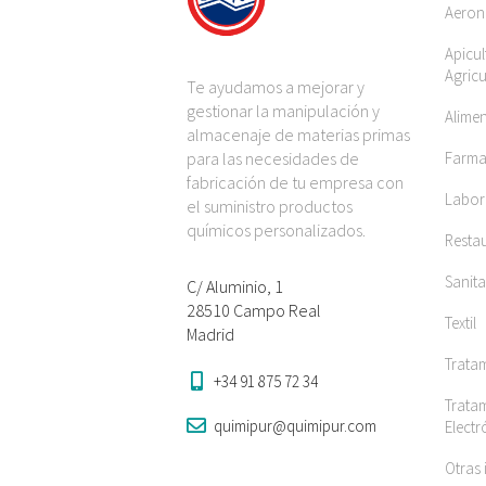
Aeron
Apicul
Agricu
Te ayudamos a mejorar y
gestionar la manipulación y
Alime
almacenaje de materias primas
para las necesidades de
Farma
fabricación de tu empresa con
Labora
el suministro productos
químicos personalizados.
Restau
Sanita
C/ Aluminio, 1
28510 Campo Real
Textil
Madrid
Trata
+34 91 875 72 34
Tratam
quimipur@quimipur.com
Elect
Otras 