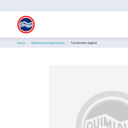
Inicio
Material de laboratorio
Tacómetro digital
Estás aquí: