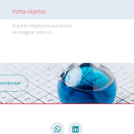
Porta-objetos
Ácido Clorhídrico 
El porta-objetos es una lámina
El ácido clorhídrico 2N
rectangular sobre la…
dilución de…
uscribirme