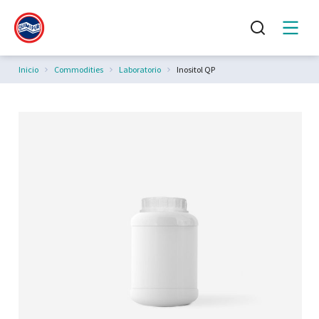
Estás aquí:
Inicio
Commodities
Laboratorio
Inositol QP