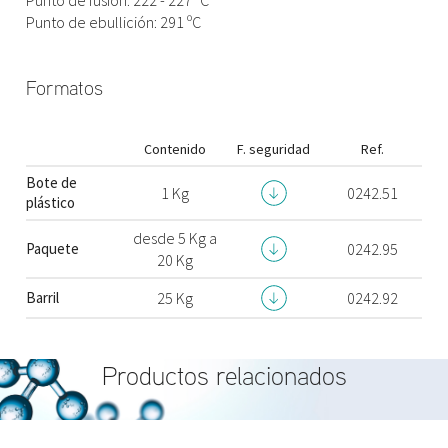
Punto de ebullición: 291 ºC
Formatos
Contenido
F. seguridad
Ref.
Bote de
1 Kg
0242.51
plástico
desde 5 Kg a
Paquete
0242.95
20 Kg
Barril
25 Kg
0242.92
Productos relacionados