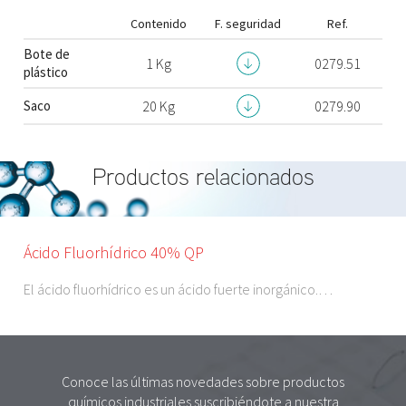
Contenido
F. seguridad
Ref.
Bote de
1 Kg
0279.51
plástico
Saco
20 Kg
0279.90
Productos relacionados
Ácido Fluorhídrico 40% QP
El ácido fluorhídrico es un ácido fuerte inorgánico.…
Conoce las últimas novedades sobre productos
químicos industriales suscribiéndote a nuestra