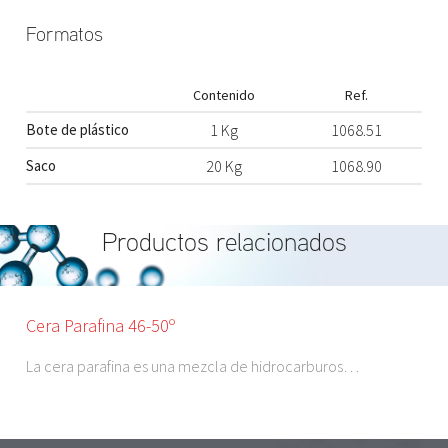
Formatos
Contenido
Ref.
Bote de plástico
1 Kg
1068.51
Saco
20 Kg
1068.90
Productos relacionados
Cera Parafina 46-50º
La cera parafina es una mezcla de hidrocarburos…