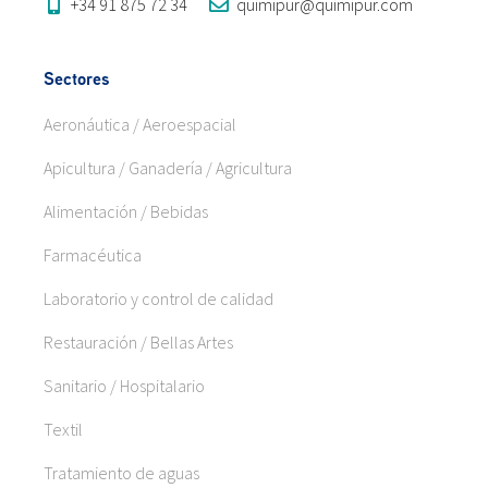
+34 91 875 72 34
quimipur@quimipur.com
Sectores
Aeronáutica / Aeroespacial
Apicultura / Ganadería / Agricultura
Alimentación / Bebidas
Farmacéutica
Laboratorio y control de calidad
Restauración / Bellas Artes
Sanitario / Hospitalario
Textil
Tratamiento de aguas