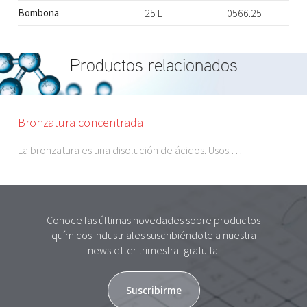
Bombona
25 L
0566.25
Productos relacionados
Bronzatura concentrada
La bronzatura es una disolución de ácidos. Usos:…
Conoce las últimas novedades sobre productos
químicos industriales suscribiéndote a nuestra
newsletter trimestral gratuita.
Suscribirme