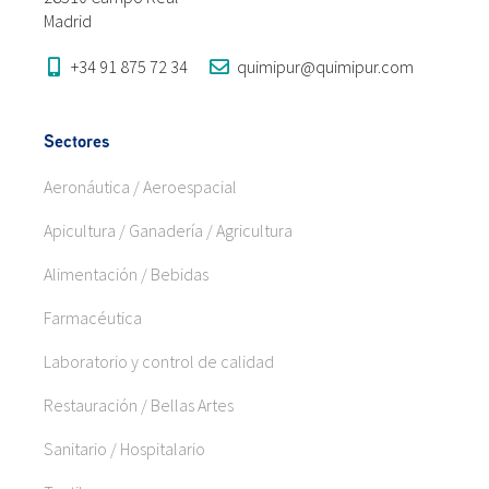
Madrid
+34 91 875 72 34
quimipur@quimipur.com
Sectores
Aeronáutica / Aeroespacial
Apicultura / Ganadería / Agricultura
Alimentación / Bebidas
Farmacéutica
Laboratorio y control de calidad
Restauración / Bellas Artes
Sanitario / Hospitalario