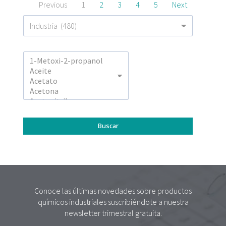
Previous
1
2
3
4
5
Next
Conoce las últimas novedades sobre productos
químicos industriales suscribiéndote a nuestra
newsletter trimestral gratuita.